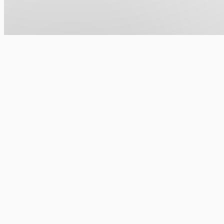
2部ゲスト
吉村崇（平成ノブシコブシ）他
内容
1部：ベースボール ルーム
とことん野球について話しましょう！
とっておきのゲストを招いて、野球の裏話や、今更ですが東京五輪金メダ
あとは、来てくれる皆さんと一緒に楽しめる企画をやりたいな〜選ばれた
せっかくのオフ会なのでここでしか聞けないことを話します！
SNS拡散厳禁でお願いします！
出演者
2部：オンラインゲームルーム
マー君が大好きな「PUBG MOBILE」で一緒に遊びましょう！
田中将大
ゲストには平成ノブシコブシの吉村崇さんも来ていただきます！
Others
PUBG MOBILEが大好きな人も、初心者の方も大歓迎です。ゲーム内で一
上位入賞の方や、選ばれた方へサイン入りグッズなどをご用意します。