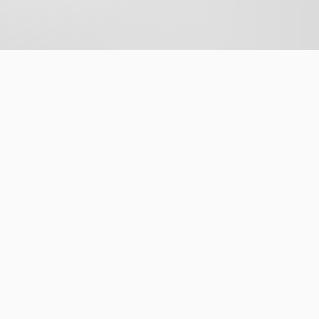
ルの報告などができたらと。
方へサイン入りグッズなどもご用意します。
緒に遊びましょう！