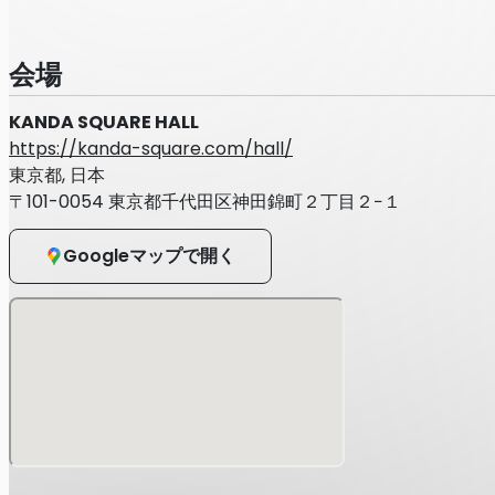
1部：6000円 / 2部：ゲーム参加6000円・観覧4000円
※年齢制限：
会場
【1部、2部観覧】5歳未満入場不可 / 5歳以上有料
【2部ゲーム参加】13歳以上 / 13歳未満購入不可
※1部2部参加の方には当日、オリジナルステッカーをプレゼント
KANDA SQUARE HALL
https://kanda-square.com/hall/
東京都, 日本
〒101-0054 東京都千代田区神田錦町２丁目２−１
協賛：AKRacing（テックウインド株式会社）
主催 ：(株) M&M
企画/制作 ：(株) クオラス
Googleマップで開く
問い合わせ ：
info@mam.one
会場：
神田スクエアホール
（東京都千代田区神田錦町二丁目2番地1）
・出演：田中将大
1部ゲスト
マー君ゆかりのゲストが出演します！※後日お知らせ